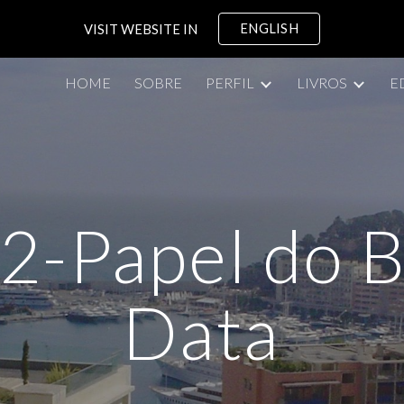
ENGLISH
VISIT WEBSITE IN
ip to main content
Skip to navigat
HOME
SOBRE
PERFIL
LIVROS
E
2-Papel do B
Data