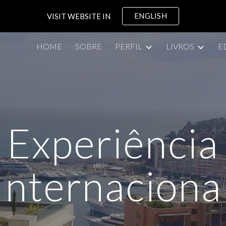
ENGLISH
VISIT WEBSITE IN
ip to main content
Skip to navigat
HOME
SOBRE
PERFIL
LIVROS
E
Experiência
Internaciona