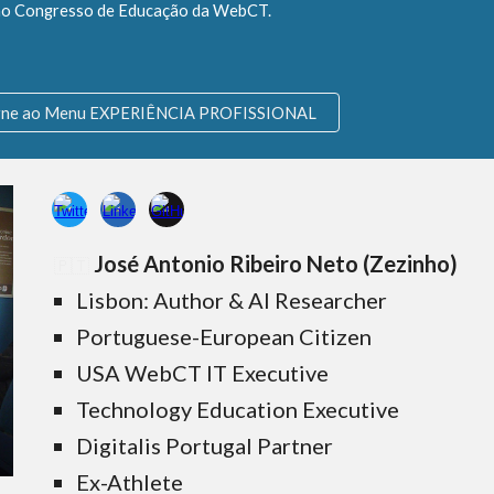
 no Congresso de Educação da WebCT.
rne ao Menu EXPERIÊNCIA PROFISSIONAL
José Antonio Ribeiro Neto (Zezinho)
🇵🇹
Lisbon: Author & AI Researcher
Portuguese-European Citizen
USA WebCT IT Executive
Technology Education Executive
Digitalis Portugal Partner
Ex-Athlete